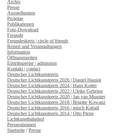
Archiv
Presse
Ausstellungen
Projekte
Publikationen
Foto-Download
Freunde
Freundeskreis | circle of friends
Reisen und Veranstaltungen
Information
Öffnungszeiten
Eintrittspreise | admission
Kontakt | contact
Deutscher Lichtkunstpreis
Deutscher Lichtkunstpreis 2026 | Daniel Hausig
Deutscher Lichtkunstpreis 2024 | Hans Kotter
Deutscher Lichtkunstpreis 2022 | Ulrike Gehring
Deutscher Lichtkunstpreis 2020 | Jan van Munster
Deutscher Lichtkunstpreis 2018 | Brigitte Kowanz
Deutscher Lichtkunstpreis 2016 | misch Kuball
Deutscher Lichtkunstpreis 2014 | Otto Piene
Lichtkunstbahnhof
Pressestimmen
Startseite
/
Presse