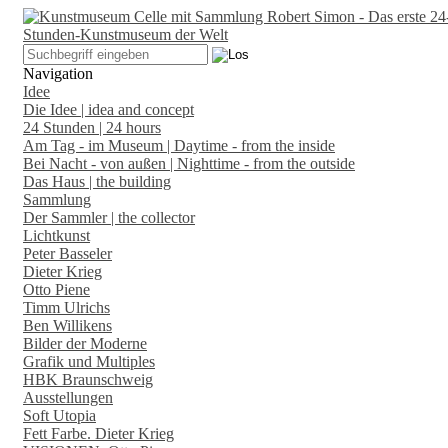
Navigation
Idee
Die Idee | idea and concept
24 Stunden | 24 hours
Am Tag - im Museum | Daytime - from the inside
Bei Nacht - von außen | Nighttime - from the outside
Das Haus | the building
Sammlung
Der Sammler | the collector
Lichtkunst
Peter Basseler
Dieter Krieg
Otto Piene
Timm Ulrichs
Ben Willikens
Bilder der Moderne
Grafik und Multiples
HBK Braunschweig
Ausstellungen
Soft Utopia
Fett Farbe. Dieter Krieg